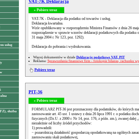
VAT-7K Deklaracja
» Pobierz teraz
VAT-7K - Deklaracja dla podatku od towarów i usług.
Deklaracja kwartalna.
ć
Wzór opublikowany w rozporządzeniu Ministra Finansów z dnia 26 maja
rozporządzenie w sprawie wzorów deklaracji podatkowych dla podatku o
31 maja 2004 r. Nr 123, poz. 1292).
em usług
Deklaracja do pobrania i wydrukowania.
Więcej dokumentów w dziale
Deklaracje podatkowe VAT, PIT
Reklama:
Sprawozdania finansowe firm - fotokopie bilansu, rachunku w
dy
Pobierz teraz
ów
S
PIT-36
alna
» Pobierz teraz
FORMULARZ PIT-36 jest przeznaczony dla podatników, do których ma
Z), służba
zastosowanie art. 45 ust. 1 ustawy z dnia 26 lipca 1991 r. o podatku d
fizycznych (Dz.U. z 2000 r. Nr 14, poz. 176, z późn. zm.), zwanej dalej „
niezależnie od liczby źródeł przychodów:
1) prowadzili:
− pozarolniczą działalność gospodarczą opodatkowaną na ogólnych zasa
zastosowaniu skali podatkowej,