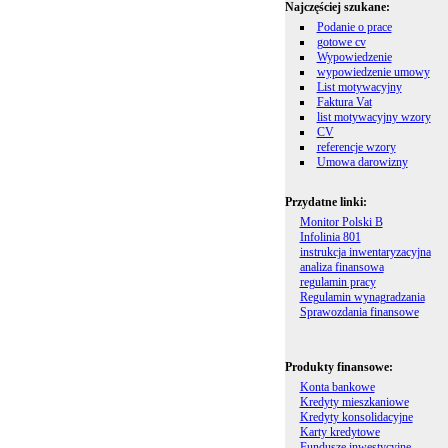
Najczęściej szukane:
Podanie o prace
gotowe cv
Wypowiedzenie
wypowiedzenie umowy
List motywacyjny
Faktura Vat
list motywacyjny wzory
CV
referencje wzory
Umowa darowizny
Przydatne linki:
Monitor Polski B
Infolinia 801
instrukcja inwentaryzacyjna
analiza finansowa
regulamin pracy
Regulamin wynagradzania
Sprawozdania finansowe
Produkty finansowe:
Konta bankowe
Kredyty mieszkaniowe
Kredyty konsolidacyjne
Karty kredytowe
Fundusze inwestycyjne