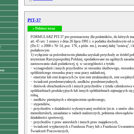
PIT-37
» Pobierz teraz
FORMULARZ PIT-37 jest przeznaczony dla podatników, do których ma
art. 45 ust. 1 ustawy z dnia 26 lipca 1991 r. o podatku dochodowym od 
(Dz.U. z 2000 r. Nr 14, poz. 176, z późn. zm.), zwanej dalej “ustawą”, i 
T
podatkowym:
1) wyłącznie za pośrednictwem płatnika uzyskali przychody ze źródeł po
terytorium Rzeczypospolitej Polskiej, opodatkowane na ogólnych zasada
zastosowaniu skali podatkowej, tj. w szczególności z tytułu:
− wynagrodzeń i innych przychodów ze stosunku służbowego, stosunku 
zny
spółdzielczego stosunku pracy oraz pracy nakładczej,
− emerytur lub rent krajowych (w tym rent strukturalnych, rent socjalnyc
− świadczeń przedemerytalnych, zasiłków przedemerytalnych,
− dniówek obrachunkowych i innych przychodów z tytułu członkostwa w
spółdzielniach produkcyjnych lub innych spółdzielniach zajmujących się
rolną,
− zasiłków pieniężnych z ubezpieczenia społecznego,
− stypendiów,
− przychodów z działalności wykonywanej osobiście (m.in. z umów zlec
menedżerskich, zasiadania w radach nadzorczych, pełnienia obowiązków
działalności sportowej),
− przychodów z praw autorskich i innych praw majątkowych,
− świadczeń wypłaconych z Funduszu Pracy lub z Funduszu Gwaranto
Świadczeń Pracowniczych,