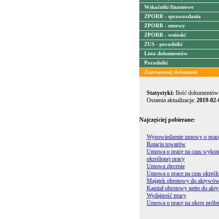
Wskaźniki finansowe
ZPORR - sprawozdania
ZPORR - umowy
ZPORR - wnioski
ZUS - poradniki
Lista dokumentów
Poradniki
Zaproponuj dokument
Statystyki:
Ilość dokumentów
Ostatnia aktualizacja:
2019-02-
Najczęściej pobierane:
Wypowiedzenie umowy o prac
Rotacja towarów
Umowa o pracę na czas wykon
określonej pracy
Umowa zlecenie
Umowa o prace na czas określ
Majątek obrotowy do aktywów
Kapitał obrotowy netto do ak
Wydajność pracy
Umowa o pracę na okres prób