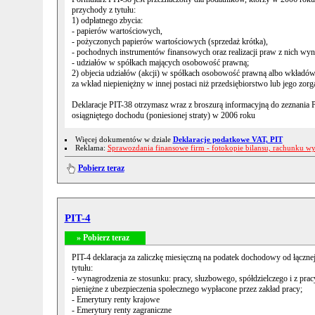
przychody z tytułu:
1) odpłatnego zbycia:
- papierów wartościowych,
- pożyczonych papierów wartościowych (sprzedaż krótka),
- pochodnych instrumentów finansowych oraz realizacji praw z nich wyn
- udziałów w spółkach mających osobowość prawną;
2) objecia udziałów (akcji) w spółkach osobowość prawną albo wkładów
za wkład niepieniężny w innej postaci niż przedsiębiorstwo lub jego zor
Deklaracje PIT-38 otrzymasz wraz z broszurą informacyjną do zeznania
osiągniętego dochodu (poniesionej straty) w 2006 roku
Więcej dokumentów w dziale
Deklaracje podatkowe VAT, PIT
Reklama:
Sprawozdania finansowe firm - fotokopie bilansu, rachunku w
Pobierz teraz
PIT-4
» Pobierz teraz
PIT-4 deklaracja za zaliczkę miesięczną na podatek dochodowy od łączn
tytułu:
- wynagrodzenia ze stosunku: pracy, słuzbowego, spółdzielczego i z pracy
pieniężne z ubezpieczenia społecznego wypłacone przez zakład pracy;
- Emerytury renty krajowe
- Emerytury renty zagraniczne