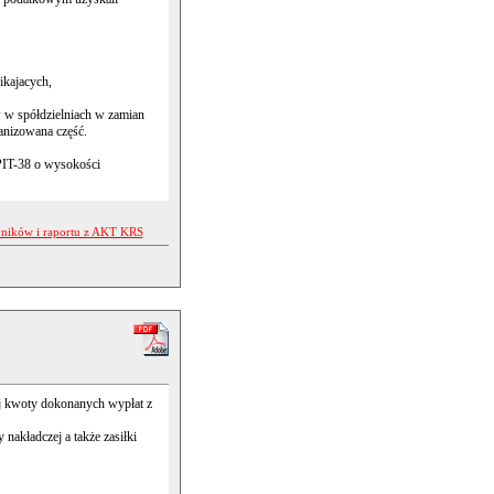
ikajacych,
 w spółdzielniach w zamian
ganizowana część.
 PIT-38 o wysokości
yników i raportu z AKT KRS
ej kwoty dokonanych wypłat z
 nakładczej a także zasiłki