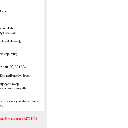
odobnym
niu skali
go nie miał
edyt podatkowy),
ci (np. rentę
 art. 29, 30 i 30a
dów małżonków, jeden
wujących swoje
ób przewidziany dla
re informacyjną do zeznania
oku
yników i raportu z AKT KRS