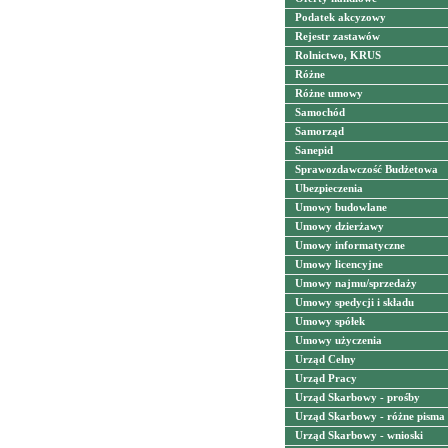
Podatek akcyzowy
Rejestr zastawów
Rolnictwo, KRUS
Różne
Różne umowy
Samochód
Samorząd
Sanepid
Sprawozdawczość Budżetowa
Ubezpieczenia
Umowy budowlane
Umowy dzierżawy
Umowy informatyczne
Umowy licencyjne
Umowy najmu/sprzedaży
Umowy spedycji i składu
Umowy spółek
Umowy użyczenia
Urząd Celny
Urząd Pracy
Urząd Skarbowy - prośby
Urząd Skarbowy - różne pisma
Urząd Skarbowy - wnioski