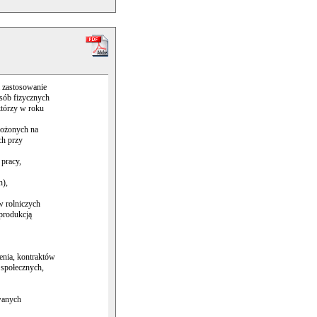
 zastosowanie
osób fizycznych
którzy w roku
łożonych na
ch przy
pracy,
h),
 rolniczych
 produkcją
enia, kontraktów
 społecznych,
wanych