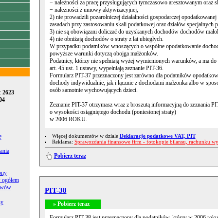
− należności za pracę przysługujących tymczasowo aresztowanym oraz 
− należności z umowy aktywizacyjnej,
2) nie prowadzili pozarolniczej działalności gospodarczej opodatkowanej
zasadach przy zastosowaniu skali podatkowej oraz działów specjalnych pr
3) nie są obowiązani doliczać do uzyskanych dochodów dochodów małole
4) nie obniżają dochodów o straty z lat ubiegłych.
W przypadku podatników wnoszących o wspólne opodatkowanie doch
powyższe warunki dotyczą obojga małżonków.
Podatnicy, którzy nie spełniają wyżej wymienionych warunków, a ma do
art. 45 ust. 1 ustawy, wypełniają zeznanie PIT-36.
Formularz PIT-37 przeznaczony jest zarówno dla podatników opodatko
dochody indywidualnie, jak i łącznie z dochodami małżonka albo w spos
osób samotnie wychowujących dzieci.
:
2623
04
Zeznanie PIT-37 otrzymasz wraz z broszutą informacyjną do zeznania PI
o wysokości osiągniętego dochodu (poniesionej straty)
w 2006 ROKU.
Więcej dokumentów w dziale
Deklaracje podatkowe VAT, PIT
ę
Reklama:
Sprawozdania finansowe firm - fotokopie bilansu, rachunku w
ania
Pobierz teraz
ony
 ogółem
tywów
PIT-38
ny
» Pobierz teraz
Formularz PIT-38 jest przeznaczony dla podatników, którzy w 2006 rok