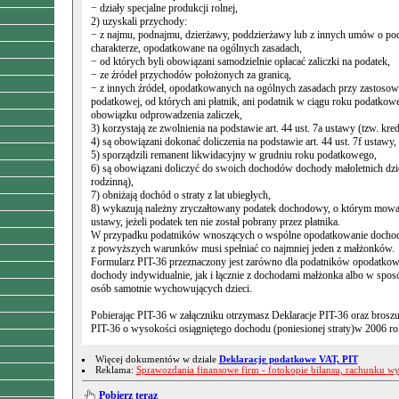
− działy specjalne produkcji rolnej,
2) uzyskali przychody:
− z najmu, podnajmu, dzierżawy, poddzierżawy lub z innych umów o p
charakterze, opodatkowane na ogólnych zasadach,
− od których byli obowiązani samodzielnie opłacać zaliczki na podatek,
− ze źródeł przychodów położonych za granicą,
− z innych źródeł, opodatkowanych na ogólnych zasadach przy zastosowa
podatkowej, od których ani płatnik, ani podatnik w ciągu roku podatkowe
obowiązku odprowadzenia zaliczek,
3) korzystają ze zwolnienia na podstawie art. 44 ust. 7a ustawy (tzw. kr
4) są obowiązani dokonać doliczenia na podstawie art. 44 ust. 7f ustawy,
5) sporządzili remanent likwidacyjny w grudniu roku podatkowego,
6) są obowiązani doliczyć do swoich dochodów dochody małoletnich dzie
rodzinną),
7) obniżają dochód o straty z lat ubiegłych,
8) wykazują należny zryczałtowany podatek dochodowy, o którym mowa w
ustawy, jeżeli podatek ten nie został pobrany przez płatnika.
W przypadku podatników wnoszących o wspólne opodatkowanie docho
z powyższych warunków musi spełniać co najmniej jeden z małżonków.
Formularz PIT-36 przeznaczony jest zarówno dla podatników opodatko
dochody indywidualnie, jak i łącznie z dochodami małżonka albo w spos
osób samotnie wychowujących dzieci.
Pobierając PIT-36 w załączniku otrzymasz Deklaracje PIT-36 oraz broszu
PIT-36 o wysokości osiągniętego dochodu (poniesionej straty)w 2006 r
Więcej dokumentów w dziale
Deklaracje podatkowe VAT, PIT
Reklama:
Sprawozdania finansowe firm - fotokopie bilansu, rachunku w
Pobierz teraz