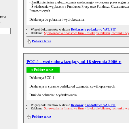
- Zasiłki pieniężne z ubezpieczenia społecznego wypłacone przez organ 
- Świadczenia wypłacone z Funduszu Pracy oraz Funduszu Gwarantow
Pracowniczych.
ter o
Deklaracja do pobrania i wydrukowania.
.
Więcej dokumentów w dziale
Deklaracje podatkowe VAT, PIT
Reklama:
Sprawozdania finansowe firm - fotokopie bilansu, rachunku w
Pobierz teraz
PCC-1 - wzór obowiazujący od 16 sierpnia 2006 r.
» Pobierz teraz
Deklaracja PCC-1
Deklaracja w sprawie podatku od czynności cywilnoprawnych.
Druk do pobrania i wydrukowania.
Więcej dokumentów w dziale
Deklaracje podatkowe VAT, PIT
Reklama:
Sprawozdania finansowe firm - fotokopie bilansu, rachunku w
Pobierz teraz