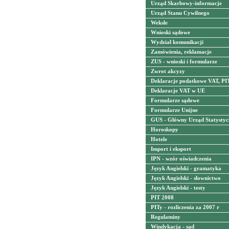
Urząd Skarbowy-informacje
Urząd Stanu Cywilnego
Weksle
Wnioski sądowe
Wydział komunikacji
Zamówienia, reklamacje
ZUS - wnioski i formularze
Zwrot akcyzy
Deklaracje podatkowe VAT, PI
Deklaracje VAT w UE
Formularze sądowe
Formularze Unijne
GUS - Główny Urząd Statystyc
Horoskopy
Hotele
Import i eksport
IPN - wzór oświadczenia
Język Angielski - gramatyka
Język Angielski - słownictwo
Język Angielski - testy
PIT 2008
PITy - rozliczenia za 2007 r
Regulaminy
Windykacja - sąd