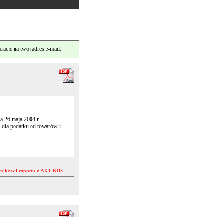
cje na twój adres e-mail.
 26 maja 2004 r.
 dla podatku od towarów i
yników i raportu z AKT KRS