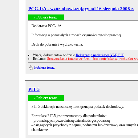
PCC-1/A - wzór obowiazujący od 16 sierpnia 2006 r.
» Pobierz teraz
Deklaracja PCC-1/A
Informacja o pozostałych stronach czynności cywilnoprawnej.
Druk do pobrania i wydrukowania.
Więcej dokumentów w dziale
Deklaracje podatkowe VAT, PIT
Reklama:
Sprawozdania finansowe firm - fotokopie bilansu, rachunku w
Pobierz teraz
PIT-5
» Pobierz teraz
PIT-5 deklaracja na zaliczkę miesięczną na podatek dochodowy.
Formularz PIT-5 jest przeznaczony dla podatników:
- prowadzących pozarolniczą działalność gospodarczą
- osiągajacych przychody z najmu, podnajmu lub dzierżawy oraz inny
charakterze.