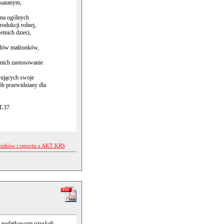
skazanym,
 na ogólnych
odukcji rolnej,
tnich dzieci,
odów małżonków,
 nich zastosowanie
wujących swoje
ób przewidziany dla
T-37
yników i raportu z AKT KRS
u podatkowym uzyskali