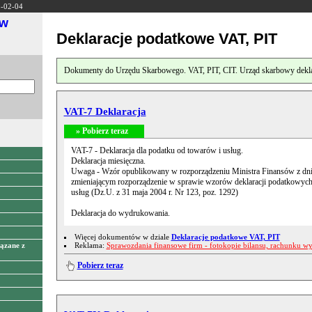
9-02-04
ów
Deklaracje podatkowe VAT, PIT
Dokumenty do Urzędu Skarbowego. VAT, PIT, CIT. Urząd skarbowy deklara
VAT-7 Deklaracja
» Pobierz teraz
VAT-7 - Deklaracja dla podatku od towarów i usług.
Deklaracja miesięczna.
Uwaga - Wzór opublikowany w rozporządzeniu Ministra Finansów z dnia
zmieniającym rozporządzenie w sprawie wzorów deklaracji podatkowych
usług (Dz.U. z 31 maja 2004 r. Nr 123, poz. 1292)
Deklaracja do wydrukowania.
Więcej dokumentów w dziale
Deklaracje podatkowe VAT, PIT
Reklama:
Sprawozdania finansowe firm - fotokopie bilansu, rachunku w
ązane z
Pobierz teraz