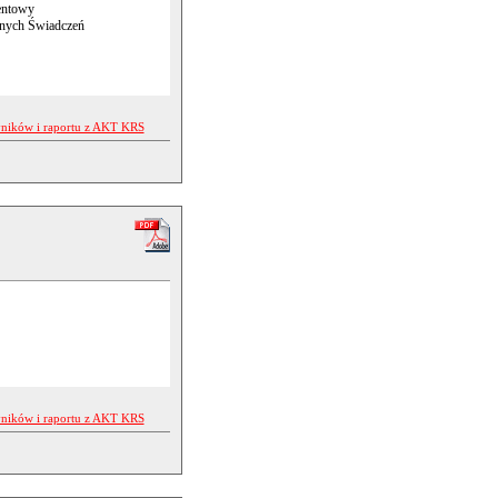
rentowy
anych Świadczeń
yników i raportu z AKT KRS
yników i raportu z AKT KRS