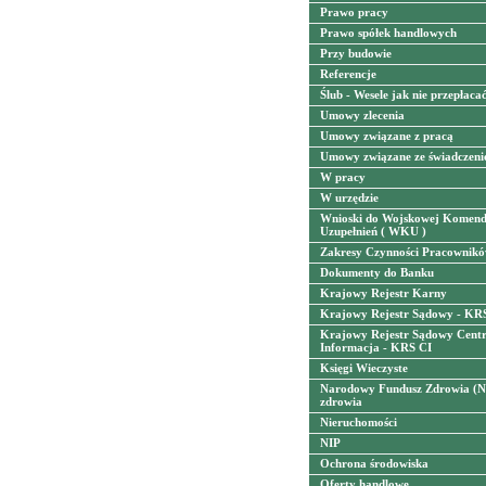
Prawo pracy
Prawo spółek handlowych
Przy budowie
Referencje
Ślub - Wesele jak nie przepłaca
Umowy zlecenia
Umowy związane z pracą
Umowy związane ze świadczeni
W pracy
W urzędzie
Wnioski do Wojskowej Komen
Uzupełnień ( WKU )
Zakresy Czynności Pracownik
Dokumenty do Banku
Krajowy Rejestr Karny
Krajowy Rejestr Sądowy - KR
Krajowy Rejestr Sądowy Centr
Informacja - KRS CI
Księgi Wieczyste
Narodowy Fundusz Zdrowia (NF
zdrowia
Nieruchomości
NIP
Ochrona środowiska
Oferty handlowe