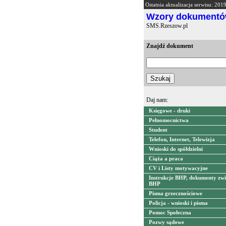
Ostatnia aktualizacja serwisu: 201
Wzory dokument
SMS.Rzeszow.pl
Znajdź dokument
Daj nam:
Księgowe - druki
Pełnomocnictwa
Student
Telefon, Internet, Telewizja
Wnioski do spółdzielni
Ciąża a praca
CV i Listy motywacyjne
Instrukcje BHP, dokumenty zwi
BHP
Pisma grzecznościowe
Policja - wnioski i pisma
Pomoc Społeczna
Pozwy sądowe