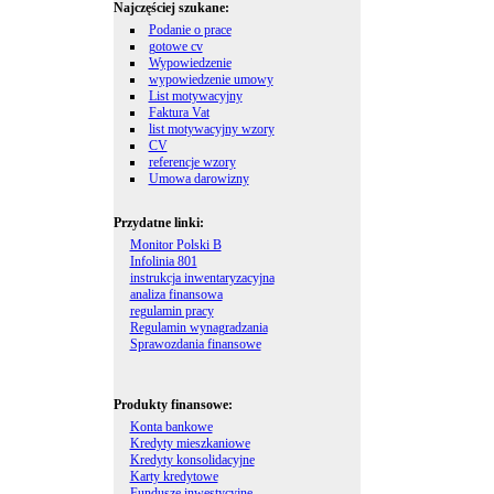
Najczęściej szukane:
Podanie o prace
gotowe cv
Wypowiedzenie
wypowiedzenie umowy
List motywacyjny
Faktura Vat
list motywacyjny wzory
CV
referencje wzory
Umowa darowizny
Przydatne linki:
Monitor Polski B
Infolinia 801
instrukcja inwentaryzacyjna
analiza finansowa
regulamin pracy
Regulamin wynagradzania
Sprawozdania finansowe
Produkty finansowe:
Konta bankowe
Kredyty mieszkaniowe
Kredyty konsolidacyjne
Karty kredytowe
Fundusze inwestycyjne