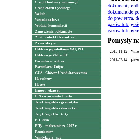
Urząd Skarbowy-informacje
dokumenty onli
Urząd Stanu Cywilnego
dokument do po
Weksle
do powietrza
,
d
Wnioski sądowe
gazów lub pyłó
Wydział komunikacji
gazów lub pyłó
Zamówienia, reklamacje
ZUS - wnioski i formularze
Pomysły n
Zwrot akcyzy
Deklaracje podatkowe VAT, PIT
2015-11-12
Wnios
Deklaracje VAT w UE
2011-03-14
pismo
Formularze sądowe
Formularze Unijne
GUS - Główny Urząd Statystyczny
Horoskopy
Hotele
Import i eksport
IPN - wzór oświadczenia
Język Angielski - gramatyka
Język Angielski - słownictwo
Język Angielski - testy
PIT 2008
PITy - rozliczenia za 2007 r
Regulaminy
Windykacja - sąd