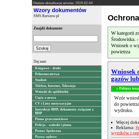
Ostatnia aktualizacja serwisu: 2019-02-04
Wzory dokumentów
Ochrona
SMS.Rzeszow.pl
Znajdź dokument
W kategorii z
Środowiska. 
Wniosek o wy
powietrza
Daj nam:
Księgowe - druki
Wniosek 
Pełnomocnictwa
gazów lub
Student
Telefon, Internet, Telewizja
» Pobierz tera
Wnioski do spółdzielni
Wzór wniosk
Ciąża a praca
do powietrz
CV i Listy motywacyjne
wydruku.
Instrukcje BHP, dokumenty związane z
BHP
Pisma grzecznościowe
Więcej dok
Policja - wnioski i pisma
Reklama:
S
Pomoc Społeczna
wyników i ra
Pozwy sądowe