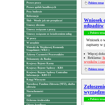
Pobierz teraz
Prawo pracy
Prawo spółek handlowych
Przy budowie
Referencje
Wniosek o
Ślub - Wesele jak nie przepłacać
odpadów
Umowy zlecenia
Umowy związane z pracą
» Pobierz tera
Umowy związane ze świadczeniem usług
W pracy
Wniosek o w
W urzędzie
zapisany w 
Wnioski do Wojskowej Komendy
Uzupełnień ( WKU )
Więcej dok
Zakresy Czynności Pracowników
Reklama:
S
Dokumenty do Banku
wyników i ra
Krajowy Rejestr Karny
Krajowy Rejestr Sądowy - KRS
Pobierz teraz
Krajowy Rejestr Sądowy Centralna
Informacja - KRS CI
Księgi Wieczyste
Narodowy Fundusz Zdrowia (NFZ), służba
Zgłoszeni
zdrowia
wyrządzon
Nieruchomości
NIP
» Pobierz tera
Ochrona środowiska
Oferty handlowe