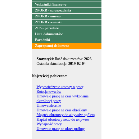
Wskaźniki finansowe
ZPORR - sprawozdania
ZPORR - umowy
ZPORR - wnioski
ZUS - poradniki
Lista dokumentów
Poradniki
Zaproponuj dokument
Statystyki:
Ilość dokumentów:
2623
Ostatnia aktualizacja:
2019-02-04
Najczęściej pobierane:
Wypowiedzenie umowy o pracę
Rotacja towarów
Umowa o pracę na czas wykonania
określonej pracy
Umowa zlecenie
Umowa o prace na czas określony
Majątek obrotowy do aktywów ogółem
Kapitał obrotowy netto do aktywów
Wydajność pracy
Umowa o pracę na okres próbny