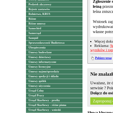
Zgłoszenie
Podatek akcyzowy
leśną
przezn
Rejestr zastawów
leśna zniszc
Rolnictwo, KRUS
Różne
Wniosek zapi
Różne umowy
wydrukować 
Samochód
własne potr
Samorząd
Sanepid
Więcej dok
Sprawozdawczość Budżetowa
Reklama:
S
Ubezpieczenia
wyników i ra
Umowy budowlane
Umowy dzierżawy
Pobierz teraz
Umowy informatyczne
Umowy licencyjne
Umowy najmu/sprzedaży
Nie znalaz
Umowy spedycji i składu
Umowy spółek
Uważasz, że d
Umowy użyczenia
serwisie ? Poi
Urząd Celny
Dołącz do os
Urząd Pracy
Zaproponuj
Urząd Skarbowy - prośby
Urząd Skarbowy - różne pisma
Urząd Skarbowy - wnioski
Słowa kluczow