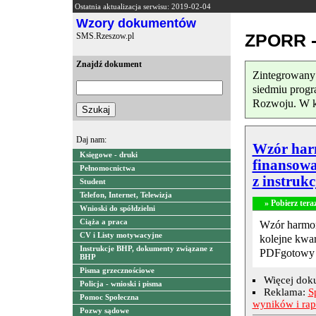
Ostatnia aktualizacja serwisu: 2019-02-04
Wzory dokumentów
ZPORR -
SMS.Rzeszow.pl
Znajdź dokument
Zintegrowany
siedmiu progr
Rozwoju. W ka
Daj nam:
Wzór har
Księgowe - druki
finansowa
Pełnomocnictwa
z instrukc
Student
Telefon, Internet, Telewizja
» Pobierz tera
Wnioski do spółdzielni
Ciąża a praca
Wzór harmon
CV i Listy motywacyjne
kolejne kwar
Instrukcje BHP, dokumenty związane z
PDFgotowy 
BHP
Pisma grzecznościowe
Więcej dok
Policja - wnioski i pisma
Reklama:
S
Pomoc Społeczna
wyników i ra
Pozwy sądowe